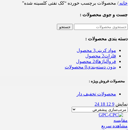
خانه
/
محصولات برچسب خورده “کک نفتی کلسینه شده”
جست و جوی محصولات :
جستجو
دسته بندی محصولات :
مواد کربنی
3 محصول
فلزات
2 محصول
فروآلیاژها
24 محصول
بدون دسته‌بندی
0 محصولات
محصولات فروش ویژه :
محصولات تخفیف دار
نمایش
9
12
18
24
مقایسه
مشاهده سریع