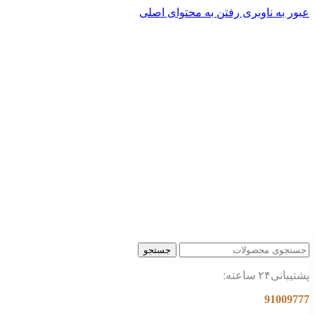
عبور به ناوبری
رفتن به محتوای اصلی
جستجو
پشتیبانی۲۴ ساعته:
91009777