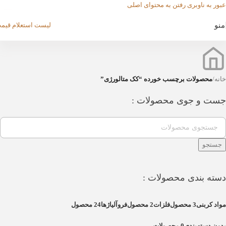
عبور به ناوبری
رفتن به محتوای اصلی
منو
لیست استعلام قیم
خانه
/
محصولات برچسب خورده “کک متالورژی”
جست و جوی محصولات :
جستجو
دسته بندی محصولات :
مواد کربنی
3 محصول
فلزات
2 محصول
فروآلیاژها
24 محصول
بدون دسته‌بندی
0 محصولات