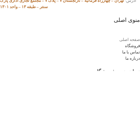
آدرس:
تهران – چهارراه فرمانیه – نارنجستان ۷ – پلاک ۷ – مجتمع تجاری اداری پارک
سنتر – طبقه ۱۳ – واحد ۱۳۰۱
منوی اصلی
صفحه اصلی
فروشگاه
تماس با ما
درباره ما
زمان بندی فروشگاه
شنبه تا چهار شنبه:
ساعت 08:30 الی 17
پنج شنبه ها:
08:30 الی 13:30