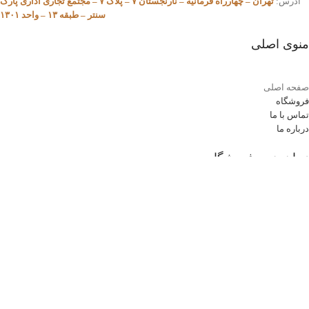
آدرس:
تهران – چهارراه فرمانیه – نارنجستان ۷ – پلاک ۷ – مجتمع تجاری اداری پارک
سنتر – طبقه ۱۳ – واحد ۱۳۰۱
منوی اصلی
صفحه اصلی
فروشگاه
تماس با ما
درباره ما
زمان بندی فروشگاه
شنبه تا چهار شنبه:
ساعت 08:30 الی 17
پنج شنبه ها:
08:30 الی 13:30