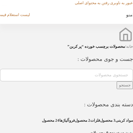
عبور به ناوبری
رفتن به محتوای اصلی
منو
لیست استعلام قیم
خانه
/
محصولات برچسب خورده “پر کربن”
جست و جوی محصولات :
جستجو
دسته بندی محصولات :
مواد کربنی
3 محصول
فلزات
2 محصول
فروآلیاژها
24 محصول
بدون دسته‌بندی
0 محصولات