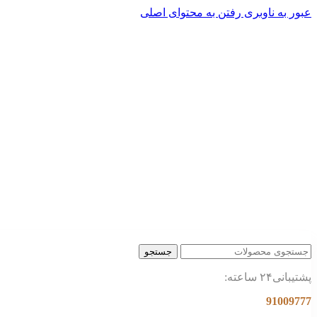
عبور به ناوبری
رفتن به محتوای اصلی
جستجو
پشتیبانی۲۴ ساعته:
91009777