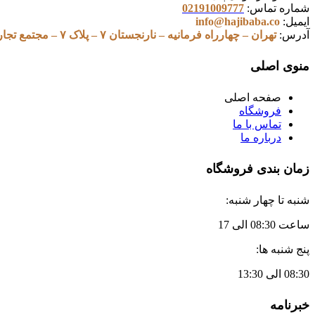
شماره تماس:
02191009777
ایمیل:
info@hajibaba.co
آدرس:
تهران – چهارراه فرمانیه – نارنجستان ۷ – پلاک ۷ – مجتمع تجاری اداری پارک سنتر – طبقه ۱۳ – واحد ۱۳۰۱
منوی اصلی
صفحه اصلی
فروشگاه
تماس با ما
درباره ما
زمان بندی فروشگاه
شنبه تا چهار شنبه:
ساعت 08:30 الی 17
پنج شنبه ها:
08:30 الی 13:30
خبرنامه