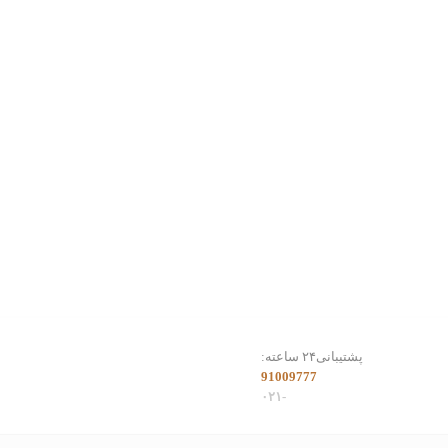
پشتیبانی۲۴ ساعته:
91009777
-۰۲۱