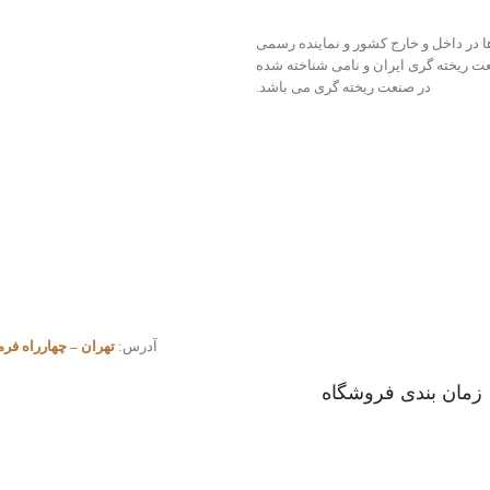
 ها در داخل و خارج کشور و نماینده رسمی
آلیاژ ایران با بیش از 50 سال سابقه در صنعت ریخته گری ایران و نامی شناخته شده
در صنعت ریخته گری می باشد.
آدرس:
تهران – چهارراه فرمانیه – نارنجستان ۷ – پلاک ۷ – مجت
زمان بندی فروشگاه
شنبه تا چهار شنبه: