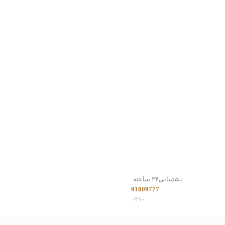
پشتیبانی۲۴ ساعته:
91009777
-۰۲۱