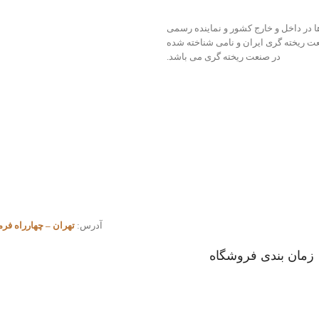
 ها در داخل و خارج کشور و نماینده رسمی
آلیاژ ایران با بیش از 50 سال سابقه در صنعت ریخته گری ایران و نامی شناخته شده
در صنعت ریخته گری می باشد.
آدرس:
تهران – چهارراه فرمانیه – نارنجستان ۷ – پلاک ۷ – مجت
زمان بندی فروشگاه
شنبه تا چهار شنبه: